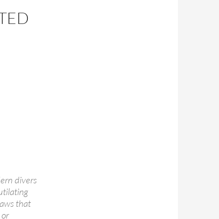
STED
rn divers
tilating
laws that
 or