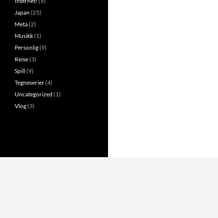
Internet!
(5)
Japan
(25)
Meta
(2)
Musikk
(1)
Personlig
(9)
Reise
(3)
Spill
(9)
Tegneserier
(4)
Uncategorized
(1)
Vlog
(3)