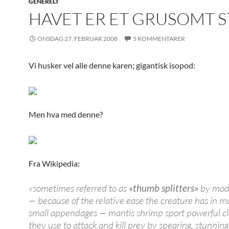
GENERELT
HAVET ER ET GRUSOMT 
ONSDAG 27. FEBRUAR 2008
5 KOMMENTARER
Vi husker vel alle denne karen; gigantisk isopod:
Men hva med denne?
Fra Wikipedia:
«sometimes referred to as
«thumb splitters»
by mode
— because of the relative ease the creature has in mu
small appendages — mantis shrimp sport powerful c
they use to attack and kill prey by spearing, stunning