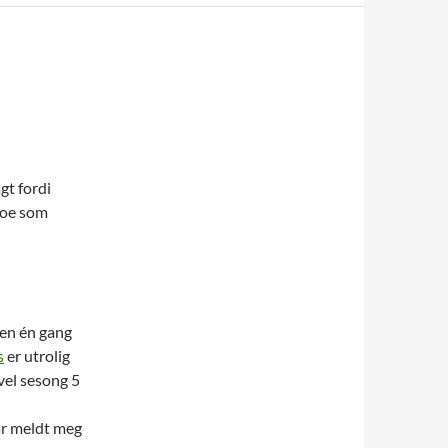
gt fordi
 noe som
zen én gang
s
er utrolig
 vel sesong 5
har meldt meg