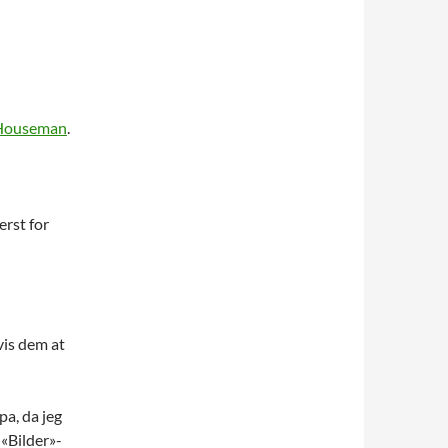
Houseman
.
erst for
vis dem at
a, da jeg
 «Bilder»-