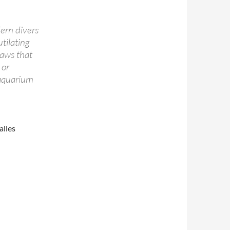
rn divers
tilating
laws that
 or
aquarium
alles