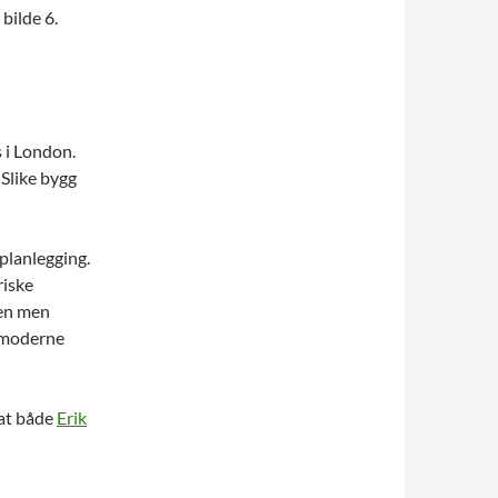
bilde 6.
 i London.
 Slike bygg
yplanlegging.
riske
den men
t moderne
 at både
Erik