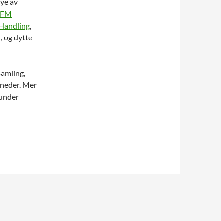
mye av
.FM
 Handling
,
, og dytte
samling,
måneder. Men
 under