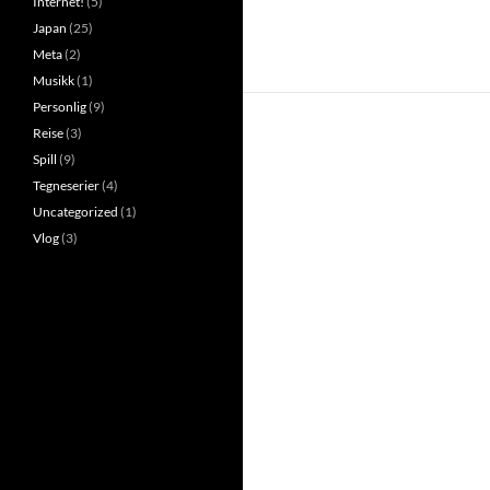
Internet!
(5)
Japan
(25)
Meta
(2)
Musikk
(1)
Personlig
(9)
Reise
(3)
Spill
(9)
Tegneserier
(4)
Uncategorized
(1)
Vlog
(3)