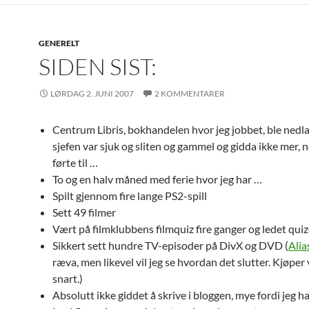
GENERELT
SIDEN SIST:
LØRDAG 2. JUNI 2007
2 KOMMENTARER
Centrum Libris, bokhandelen hvor jeg jobbet, ble nedla
sjefen var sjuk og sliten og gammel og gidda ikke mer,
førte til …
To og en halv måned med ferie hvor jeg har …
Spilt gjennom fire lange PS2-spill
Sett 49 filmer
Vært på filmklubbens filmquiz fire ganger og ledet qui
Sikkert sett hundre TV-episoder på DivX og DVD (
Alia
ræva, men likevel vil jeg se hvordan det slutter. Kjøper
snart.)
Absolutt ikke giddet å skrive i bloggen, mye fordi jeg 