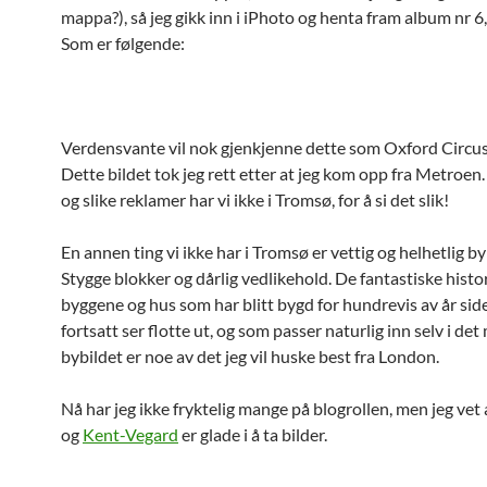
mappa?), så jeg gikk inn i iPhoto og henta fram album nr 6, 
Som er følgende:
Verdensvante vil nok gjenkjenne dette som Oxford Circus
Dette bildet tok jeg rett etter at jeg kom opp fra Metroen.
og slike reklamer har vi ikke i Tromsø, for å si det slik!
En annen ting vi ikke har i Tromsø er vettig og helhetlig b
Stygge blokker og dårlig vedlikehold. De fantastiske histo
byggene og hus som har blitt bygd for hundrevis av år si
fortsatt ser flotte ut, og som passer naturlig inn selv i de
bybildet er noe av det jeg vil huske best fra London.
Nå har jeg ikke fryktelig mange på blogrollen, men jeg vet
og
Kent-Vegard
er glade i å ta bilder.