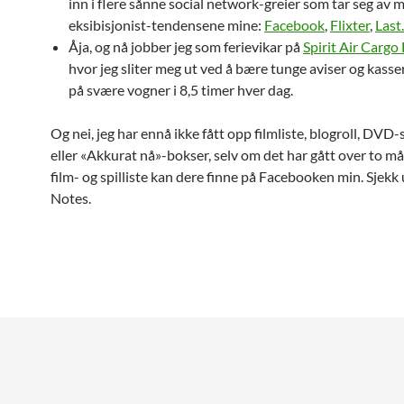
inn i flere sånne social network-greier som tar seg av 
eksibisjonist-tendensene mine:
Facebook
,
Flixter
,
Last
Åja, og nå jobber jeg som ferievikar på
Spirit Air Cargo
hvor jeg sliter meg ut ved å bære tunge aviser og kasser
på svære vogner i 8,5 timer hver dag.
Og nei, jeg har ennå ikke fått opp filmliste, blogroll, DVD-
eller «Akkurat nå»-bokser, selv om det har gått over to 
film- og spilliste kan dere finne på Facebooken min. Sjekk
Notes.