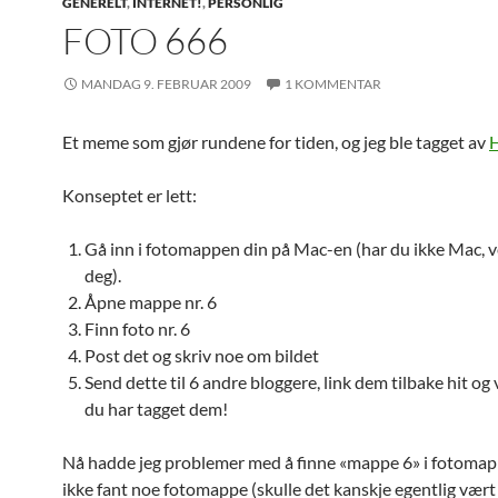
GENERELT
,
INTERNET!
,
PERSONLIG
FOTO 666
MANDAG 9. FEBRUAR 2009
1 KOMMENTAR
Et meme som gjør rundene for tiden, og jeg ble tagget av
Konseptet er lett:
Gå inn i fotomappen din på Mac-en (har du ikke Mac, v
deg).
Åpne mappe nr. 6
Finn foto nr. 6
Post det og skriv noe om bildet
Send dette til 6 andre bloggere, link dem tilbake hit og 
du har tagget dem!
Nå hadde jeg problemer med å finne «mappe 6» i fotomapp
ikke fant noe fotomappe (skulle det kanskje egentlig vært