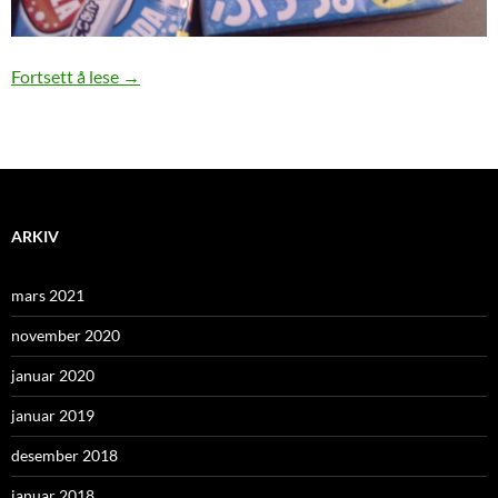
Candy Japan, uke 47
Fortsett å lese
→
ARKIV
mars 2021
november 2020
januar 2020
januar 2019
desember 2018
januar 2018