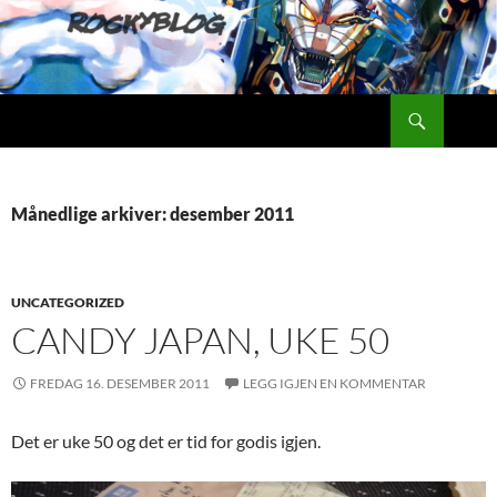
Hopp
til
innhold
Søk
Rockyblog
Månedlige arkiver: desember 2011
UNCATEGORIZED
CANDY JAPAN, UKE 50
FREDAG 16. DESEMBER 2011
LEGG IGJEN EN KOMMENTAR
Det er uke 50 og det er tid for godis igjen.