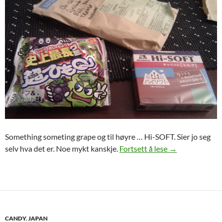
Something someting grape og til høyre … Hi-SOFT. Sier jo seg
Candy Japan, u
selv hva det er. Noe mykt kanskje.
Fortsett å lese
→
CANDY
,
JAPAN