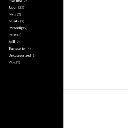
Internet!
(5)
Japan
(25)
Meta
(2)
Musikk
(1)
Personlig
(9)
Reise
(3)
Spill
(9)
Tegneserier
(4)
Uncategorized
(1)
Vlog
(3)