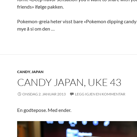
friends» ifølge pakken.
Pokemon-greia heter visst bare «Pokemon dipping candy».
mye å si om den …
CANDY
,
JAPAN
CANDY JAPAN, UKE 43
ONSDAG 2. JANUAR 2013
LEGG IGJEN EN KOMMENTAR
En godtepose. Med ender.