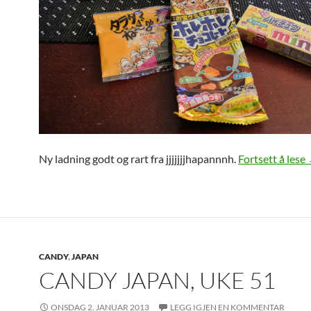
Ny ladning godt og rart fra jjjjjjjhapannnh.
Fortsett å lese
CANDY
,
JAPAN
CANDY JAPAN, UKE 51
ONSDAG 2. JANUAR 2013
LEGG IGJEN EN KOMMENTAR