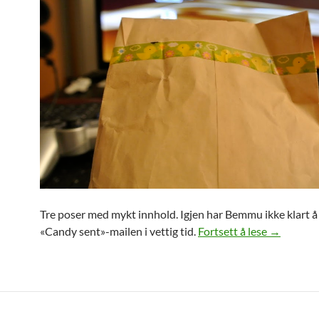
Tre poser med mykt innhold. Igjen har Bemmu ikke klart å
Candy Jap
«Candy sent»-mailen i vettig tid.
Fortsett å lese
→