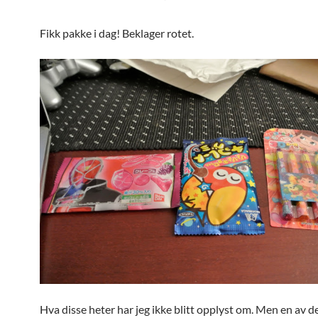
Fikk pakke i dag! Beklager rotet.
Hva disse heter har jeg ikke blitt opplyst om. Men en av d