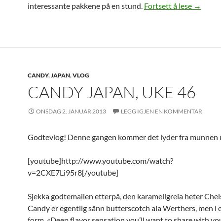
Candy J
interessante pakkene på en stund.
Fortsett å lese
→
CANDY
,
JAPAN
,
VLOG
CANDY JAPAN, UKE 46
ONSDAG 2. JANUAR 2013
LEGG IGJEN EN KOMMENTAR
Godtevlog! Denne gangen kommer det lyder fra munnen 
[youtube]http://www.youtube.com/watch?
v=2CXE7Li95r8[/youtube]
Sjekka godtemailen etterpå, den karamellgreia heter Chel
Candy er egentlig sånn butterscotch ala Werthers, men i
form. «Deep flavor sensation you’ll want to share with yo