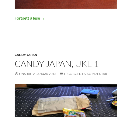
Candy Japan, uke 3
Fortsett å lese
→
CANDY
,
JAPAN
CANDY JAPAN, UKE 1
ONSDAG 2. JANUAR 2013
LEGG IGJEN EN KOMMENTAR