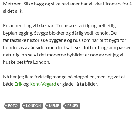
Metroen. Slike bygg og slike reklamer har vi ikke i Tromsø, for å
si det slik!
En annen ting vi ikke har i Tromsø er vettig og helhetlig
byplanlegging. Stygge blokker og dårlig vedlikehold. De
fantastiske historiske byggene og hus som har blitt bygd for
hundrevis av år siden men fortsatt ser flotte ut, og som passer
naturlig inn selv i det moderne bybildet er noe av det jeg vil
huske best fra London.
Nå har jeg ikke fryktelig mange på blogrollen, men jeg vet at
både
Erik
og
Kent-Vegard
er glade i å ta bilder.
FOTO
LONDON
MEME
REISER