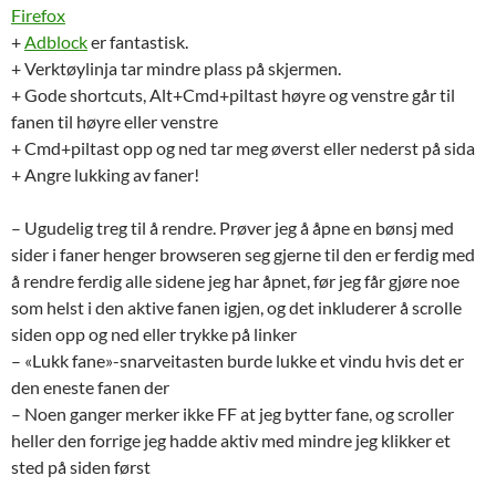
Firefox
+
Adblock
er fantastisk.
+ Verktøylinja tar mindre plass på skjermen.
+ Gode shortcuts, Alt+Cmd+piltast høyre og venstre går til
fanen til høyre eller venstre
+ Cmd+piltast opp og ned tar meg øverst eller nederst på sida
+ Angre lukking av faner!
– Ugudelig treg til å rendre. Prøver jeg å åpne en bønsj med
sider i faner henger browseren seg gjerne til den er ferdig med
å rendre ferdig alle sidene jeg har åpnet, før jeg får gjøre noe
som helst i den aktive fanen igjen, og det inkluderer å scrolle
siden opp og ned eller trykke på linker
– «Lukk fane»-snarveitasten burde lukke et vindu hvis det er
den eneste fanen der
– Noen ganger merker ikke FF at jeg bytter fane, og scroller
heller den forrige jeg hadde aktiv med mindre jeg klikker et
sted på siden først