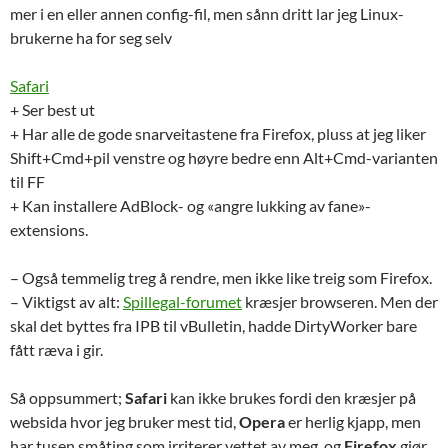
mer i en eller annen config-fil, men sånn dritt lar jeg Linux-
brukerne ha for seg selv
Safari
+ Ser best ut
+ Har alle de gode snarveitastene fra Firefox, pluss at jeg liker
Shift+Cmd+pil venstre og høyre bedre enn Alt+Cmd-varianten
til FF
+ Kan installere AdBlock- og «angre lukking av fane»-
extensions.
– Også temmelig treg å rendre, men ikke like treig som Firefox.
– Viktigst av alt:
Spillegal-forumet
kræsjer browseren. Men der
skal det byttes fra IPB til vBulletin, hadde DirtyWorker bare
fått ræva i gir.
Så oppsummert;
Safari
kan ikke brukes fordi den kræsjer på
websida hvor jeg bruker mest tid,
Opera
er herlig kjapp, men
har tusen småting som irriterer vettet av meg, og
Firefox
gjør