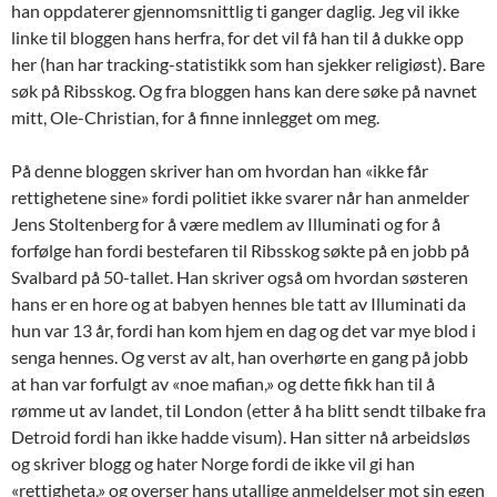
han oppdaterer gjennomsnittlig ti ganger daglig. Jeg vil ikke
linke til bloggen hans herfra, for det vil få han til å dukke opp
her (han har tracking-statistikk som han sjekker religiøst). Bare
søk på Ribsskog. Og fra bloggen hans kan dere søke på navnet
mitt, Ole-Christian, for å finne innlegget om meg.
På denne bloggen skriver han om hvordan han «ikke får
rettighetene sine» fordi politiet ikke svarer når han anmelder
Jens Stoltenberg for å være medlem av Illuminati og for å
forfølge han fordi bestefaren til Ribsskog søkte på en jobb på
Svalbard på 50-tallet. Han skriver også om hvordan søsteren
hans er en hore og at babyen hennes ble tatt av Illuminati da
hun var 13 år, fordi han kom hjem en dag og det var mye blod i
senga hennes. Og verst av alt, han overhørte en gang på jobb
at han var forfulgt av «noe mafian,» og dette fikk han til å
rømme ut av landet, til London (etter å ha blitt sendt tilbake fra
Detroid fordi han ikke hadde visum). Han sitter nå arbeidsløs
og skriver blogg og hater Norge fordi de ikke vil gi han
«rettigheta,» og overser hans utallige anmeldelser mot sin egen