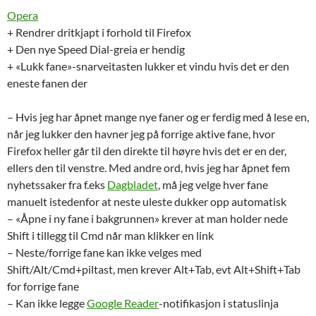
Opera
+ Rendrer dritkjapt i forhold til Firefox
+ Den nye Speed Dial-greia er hendig
+ «Lukk fane»-snarveitasten lukker et vindu hvis det er den
eneste fanen der
– Hvis jeg har åpnet mange nye faner og er ferdig med å lese en,
når jeg lukker den havner jeg på forrige aktive fane, hvor
Firefox heller går til den direkte til høyre hvis det er en der,
ellers den til venstre. Med andre ord, hvis jeg har åpnet fem
nyhetssaker fra f.eks
Dagbladet
, må jeg velge hver fane
manuelt istedenfor at neste uleste dukker opp automatisk
– «Åpne i ny fane i bakgrunnen» krever at man holder nede
Shift i tillegg til Cmd når man klikker en link
– Neste/forrige fane kan ikke velges med
Shift/Alt/Cmd+piltast, men krever Alt+Tab, evt Alt+Shift+Tab
for forrige fane
– Kan ikke legge
Google Reader
-notifikasjon i statuslinja