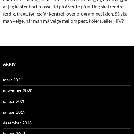
at jeg kaster bort masse tid på å vente på at ting skal rendre
ferdig, tregt, før jeg får kontroll over programmet igjen. Så skal
man velge, når man må velge mellom pest, kolera, eller HIV?
ARKIV
mars 2021
november 2020
januar 2020
januar 2019
desember 2018
januar 2018