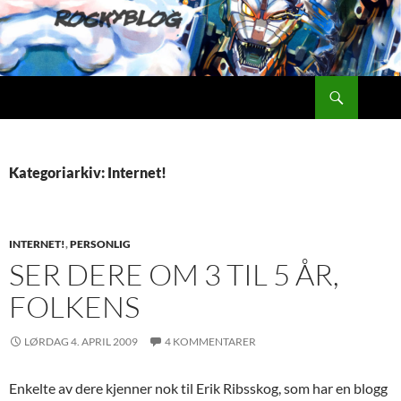
Hopp
til
innhold
Søk
Rockyblog
Kategoriarkiv: Internet!
INTERNET!
,
PERSONLIG
SER DERE OM 3 TIL 5 ÅR,
FOLKENS
LØRDAG 4. APRIL 2009
4 KOMMENTARER
Enkelte av dere kjenner nok til Erik Ribsskog, som har en blogg