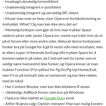
– Innebygd ubrukelig torrentklient
– Unødvendig integrert e-postklient
– Unødvendig integrert og ubrukelig IRC-klient
– Muser man over en fane, viser Opera en forhåndsvisning av
innholdet. What? Og man kan ikke skru det av!
– Merkelig funksjon som gjør at hvis man trykker Space
nederst på en side, laster Opera inn «neste nye tråd» hvis du er
på et forum eller visse andre sider. Akkurat denne funksjonen
funker bra på Google for å gå til neste side med resultater, men
er ellers super-irriterende fordi jeg ofte trykker Space for å
komme nederst på siden, da Cmd+pil ned (to taster som er
veldig nære hverandre) ikke funker, og Opera krever at man
trykker Function (Fn)+piltast for Pg Dn/Pg Up/Home/End,
men Fn er på motsatt side av tastaturet, og kan ikke rekkes
med én hånd
– Har Content Blocker, men kan ikke blokkere iFrames
– «Skikkelig» AdBlock finnes, men kun på Windows
– Opera er ikke støttet av
Google Docs
ennå
– Altfor få jævla valg i Option-menyen! Man kan mulig å endre