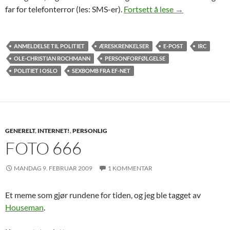
Ser dere om 3 til
far for telefonterror (les: SMS-er).
Fortsett å lese
→
ANMELDELSE TIL POLITIET
ÆRESKRENKELSER
E-POST
IRC
OLE-CHRISTIAN ROCHMANN
PERSONFORFØLGELSE
POLITIET I OSLO
SEXBOMB FRA EF-NET
GENERELT
,
INTERNET!
,
PERSONLIG
FOTO 666
MANDAG 9. FEBRUAR 2009
1 KOMMENTAR
Et meme som gjør rundene for tiden, og jeg ble tagget av
Houseman
.