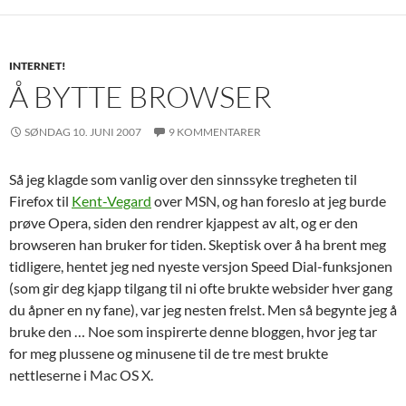
INTERNET!
Å BYTTE BROWSER
SØNDAG 10. JUNI 2007
9 KOMMENTARER
Så jeg klagde som vanlig over den sinnssyke tregheten til
Firefox til
Kent-Vegard
over MSN, og han foreslo at jeg burde
prøve Opera, siden den rendrer kjappest av alt, og er den
browseren han bruker for tiden. Skeptisk over å ha brent meg
tidligere, hentet jeg ned nyeste versjon Speed Dial-funksjonen
(som gir deg kjapp tilgang til ni ofte brukte websider hver gang
du åpner en ny fane), var jeg nesten frelst. Men så begynte jeg å
bruke den … Noe som inspirerte denne bloggen, hvor jeg tar
for meg plussene og minusene til de tre mest brukte
nettleserne i Mac OS X.