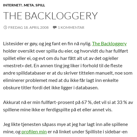
INTERNET!
,
META
,
SPILL
THE BACKLOGGERY
FREDAG 18. APRIL 2008
1 KOMMENTAR
Listesider er gøy, og jeg fant en fin nå nylig.
The Backloggery
holder oversikt over spilla du eier, og hvorvidt du har fullført
spillet eller ei, og evt om du har fått alt ut av det og/eller
«mestret» det. En annen ting jeg liker i forhold til de fleste
andre spilldatabaser er at du skriver tittelen manuelt, noe som
eliminerer problemet med at du ikke får lagt inn enkelte
obskure titler fordi det ikke ligger i databasen.
Akkurat nå er min fullført-prosent på 67 %, det vil si at 33 % av
spillene mine ikke er ferdigspilte på et eller annet vis.
Jeg likte tjenesten såpass mye at jeg har lagt inn alle spillene
mine, og
profilen min
er nå linket under Spilliste i sidebar-en