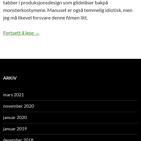
tabber i produksjonsdesign som glidelåser bakpå
monsterkostymene. Manuset er også temmelig idiotisk, men
jeg må likevel forsvare denne filmen litt.
Aliens vs Predator: Requiem: Et forsvar
Fortsett å lese
→
ARKIV
mars 2021
november 2020
januar 2020
januar 2019
desember 2018