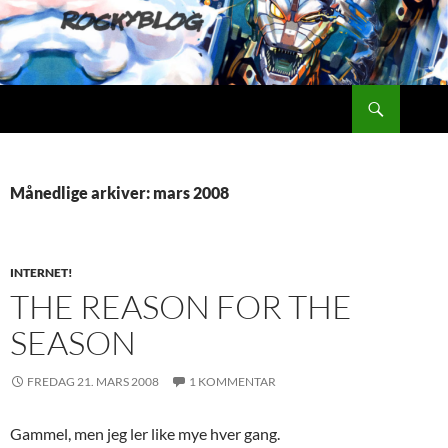
Hopp
til
innhold
Søk
Rockyblog
Månedlige arkiver: mars 2008
INTERNET!
THE REASON FOR THE
SEASON
FREDAG 21. MARS 2008
1 KOMMENTAR
Gammel, men jeg ler like mye hver gang.