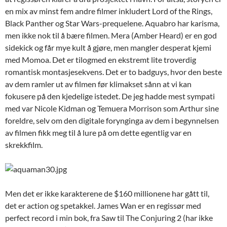
en mix av minst fem andre filmer inkludert Lord of the Rings,
Black Panther og Star Wars-prequelene. Aquabro har karisma,
men ikke nok til å bære filmen. Mera (Amber Heard) er en god
sidekick og får mye kult å gjøre, men mangler desperat kjemi
med Momoa. Det er tilogmed en ekstremt lite troverdig
romantisk montasjesekvens. Det er to badguys, hvor den beste
av dem ramler ut av filmen før klimakset sånn at vi kan
fokusere på den kjedelige istedet. De jeg hadde mest sympati
med var Nicole Kidman og Temuera Morrison som Arthur sine
foreldre, selv om den digitale forynginga av dem i begynnelsen
av filmen fikk meg til å lure på om dette egentlig var en
skrekkfilm.
Men det er ikke karakterene de $160 millionene har gått til,
det er action og spetakkel. James Wan er en regissør med
perfect record i min bok, fra Saw til The Conjuring 2 (har ikke