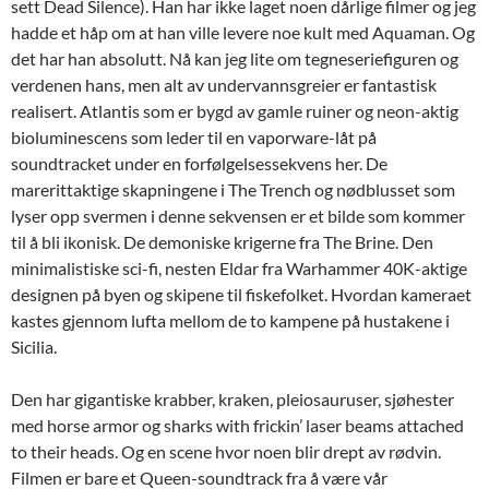
sett Dead Silence). Han har ikke laget noen dårlige filmer og jeg
hadde et håp om at han ville levere noe kult med Aquaman. Og
det har han absolutt. Nå kan jeg lite om tegneseriefiguren og
verdenen hans, men alt av undervannsgreier er fantastisk
realisert. Atlantis som er bygd av gamle ruiner og neon-aktig
bioluminescens som leder til en vaporware-låt på
soundtracket under en forfølgelsessekvens her. De
marerittaktige skapningene i The Trench og nødblusset som
lyser opp svermen i denne sekvensen er et bilde som kommer
til å bli ikonisk. De demoniske krigerne fra The Brine. Den
minimalistiske sci-fi, nesten Eldar fra Warhammer 40K-aktige
designen på byen og skipene til fiskefolket. Hvordan kameraet
kastes gjennom lufta mellom de to kampene på hustakene i
Sicilia.
Den har gigantiske krabber, kraken, pleiosauruser, sjøhester
med horse armor og sharks with frickin’ laser beams attached
to their heads. Og en scene hvor noen blir drept av rødvin.
Filmen er bare et Queen-soundtrack fra å være vår