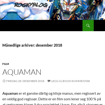
Hopp
til
innhold
Søk
Rockyblog
Månedlige arkiver: desember 2018
FILM
AQUAMAN
FREDAG 28. DESEMBER 2018
LEGG IGJEN EN KOMMENTAR
Aquaman
er et ganske dårlig og klisje manus, men regissert av
en veldig god regissør. Dette er en film som lener seg 100 % på
at regissøren klarer å dra prosjektet i havn. For altså, storyen er