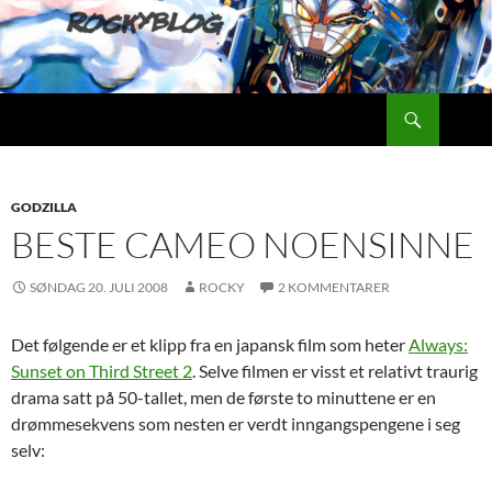
Hopp
til
innhold
Søk
Rockyblog
GODZILLA
BESTE CAMEO NOENSINNE
SØNDAG 20. JULI 2008
ROCKY
2 KOMMENTARER
Det følgende er et klipp fra en japansk film som heter
Always:
Sunset on Third Street 2
. Selve filmen er visst et relativt traurig
drama satt på 50-tallet, men de første to minuttene er en
drømmesekvens som nesten er verdt inngangspengene i seg
selv: