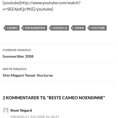
[youtube]http://www.youtube.com/watch?
v=SEEXydQc9KE[/youtube]
CAMEO
DATAGRAFIKK
GODZILLA
JAPAN
YOUTUBE
Innleggsnavigasjon
FORRIGE INNLEGG
Sommerlåter 2008
NESTE INNLEGG
Shin Megami Tensei: Nocturne
2 KOMMENTARER TIL “BESTE CAMEO NOENSINNE”
Kent Vegard
MANDAG 21. JULI 2008, KL. 06:47