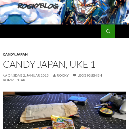
Hopp
til
innhold
Søk
Rockyblog
CANDY
,
JAPAN
CANDY JAPAN, UKE 1
ONSDAG 2. JANUAR 2013
ROCKY
LEGG IGJEN EN
KOMMENTAR