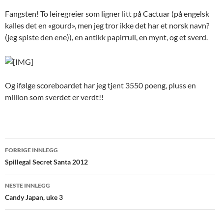
Fangsten! To leiregreier som ligner litt på Cactuar (på engelsk
kalles det en «gourd», men jeg tror ikke det har et norsk navn?
(jeg spiste den ene)), en antikk papirrull, en mynt, og et sverd.
Og ifølge scoreboardet har jeg tjent 3550 poeng, pluss en
million som sverdet er verdt!!
Innleggsnavigasjon
FORRIGE INNLEGG
Spillegal Secret Santa 2012
NESTE INNLEGG
Candy Japan, uke 3