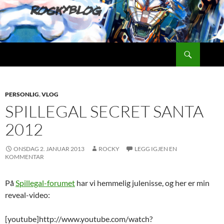
Hopp
til
innhold
Søk
Rockyblog
PERSONLIG
,
VLOG
SPILLEGAL SECRET SANTA
2012
ONSDAG 2. JANUAR 2013
ROCKY
LEGG IGJEN EN
KOMMENTAR
På
Spillegal-forumet
har vi hemmelig julenisse, og her er min
reveal-video:
[youtube]http://www.youtube.com/watch?