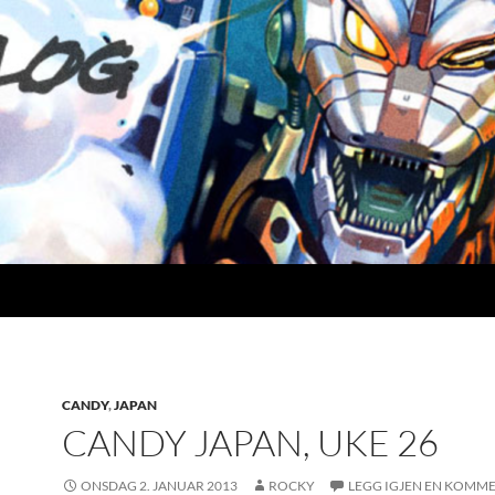
CANDY
,
JAPAN
CANDY JAPAN, UKE 26
ONSDAG 2. JANUAR 2013
ROCKY
LEGG IGJEN EN KOMM