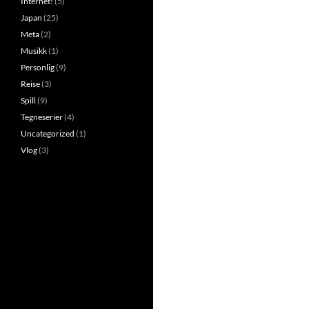
Internet!
(5)
Japan
(25)
Meta
(2)
Musikk
(1)
Personlig
(9)
Reise
(3)
Spill
(9)
Tegneserier
(4)
Uncategorized
(1)
Vlog
(3)