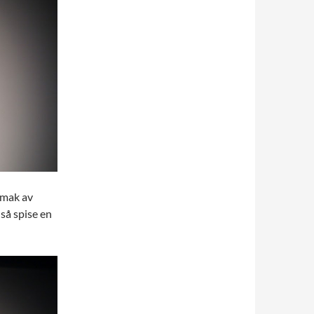
smak av
 så spise en