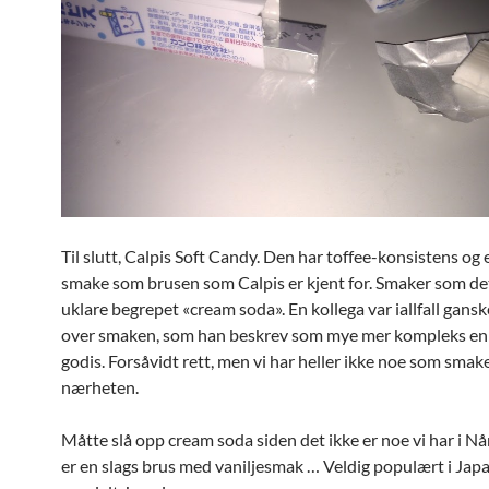
Til slutt, Calpis Soft Candy. Den har toffee-konsistens og e
smake som brusen som Calpis er kjent for. Smaker som det
uklare begrepet «cream soda». En kollega var iallfall gans
over smaken, som han beskrev som mye mer kompleks en
godis. Forsåvidt rett, men vi har heller ikke noe som smake
nærheten.
Måtte slå opp cream soda siden det ikke er noe vi har i Nå
er en slags brus med vaniljesmak … Veldig populært i Jap