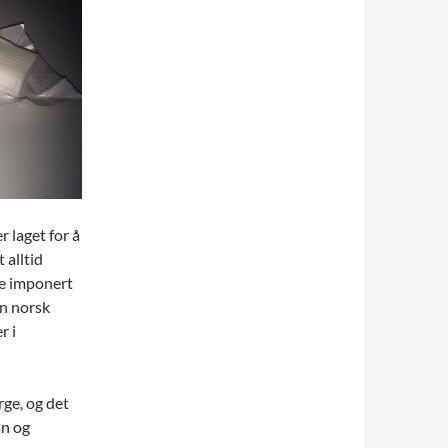
r laget for å
 alltid
ke imponert
n norsk
r i
rge, og det
an og