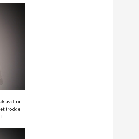
ak av drue,
det trodde
t.