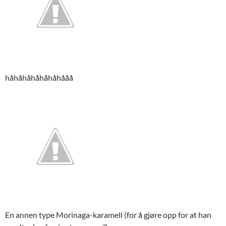
håhåhåhåhåhåhååå
En annen type Morinaga-karamell (for å gjøre opp for at han