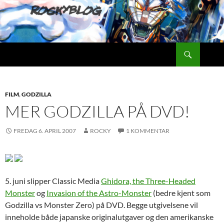
Hopp
til
innhold
Søk
Rockyblog
FILM
,
GODZILLA
MER GODZILLA PÅ DVD!
FREDAG 6. APRIL 2007
ROCKY
1 KOMMENTAR
5. juni slipper Classic Media
Ghidora, the Three-Headed
Monster
og
Invasion of the Astro-Monster
(bedre kjent som
Godzilla vs Monster Zero) på DVD. Begge utgivelsene vil
inneholde både japanske originalutgaver og den amerikanske