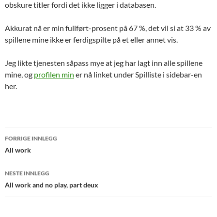
obskure titler fordi det ikke ligger i databasen.
Akkurat nå er min fullført-prosent på 67 %, det vil si at 33 % av
spillene mine ikke er ferdigspilte på et eller annet vis.
Jeg likte tjenesten såpass mye at jeg har lagt inn alle spillene
mine, og
profilen min
er nå linket under Spilliste i sidebar-en
her.
Innleggsnavigasjon
FORRIGE INNLEGG
All work
NESTE INNLEGG
All work and no play, part deux