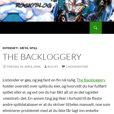
Hopp
til
innhold
Søk
Rockyblog
INTERNET!
,
META
,
SPILL
THE BACKLOGGERY
FREDAG 18. APRIL 2008
ROCKY
1 KOMMENTAR
Listesider er gøy, og jeg fant en fin nå nylig.
The Backloggery
holder oversikt over spilla du eier, og hvorvidt du har fullført
spillet eller ei, og evt om du har fått alt ut av det og/eller
«mestret» det. En annen ting jeg liker i forhold til de fleste
andre spilldatabaser er at du skriver tittelen manuelt, noe som
eliminerer problemet med at du ikke får lagt inn enkelte